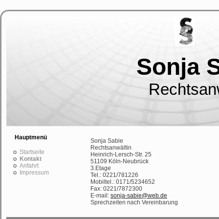
Sonja 
Rechtsanw
Hauptmenü
Sonja Sabie
Rechtsanwältin
Startseite
Heinrich-Lersch-Str. 25
Kontakt
51109 Köln-Neubrück
Anfahrt
3.Etage
Impressum
Tel.: 0221/781226
Mobiltel.: 0171/5234652
Fax: 0221/7872300
E-mail:
sonja-sabie@web.de
Sprechzeiten nach Vereinbarung